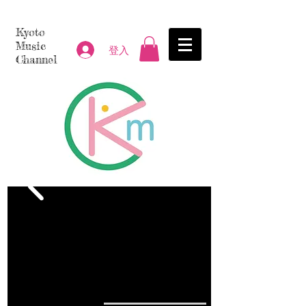
Kyoto
Music
登入
Channel