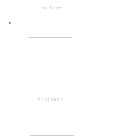
@Viva La Musica
Read More
KMC
とは？
1. 京都で生演奏・即興演奏を
身近に聴いてほしい
2. 京都で自由な表現の場を提供
したい
3. 聴衆、演者、場所を繋げる架
け橋に
を掲げて京都で活動する
チームです。
Read More
KMC
メンバーズ