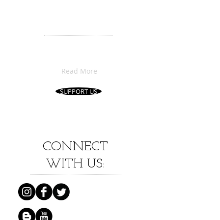
​音楽を一緒に楽し
む仲間を
募集しています！
会員ページやニュースレターで
お得な特典、
音楽情報を随時案内
coming soon!!
Read More
SUPPORT US
CONNECT
WITH US: