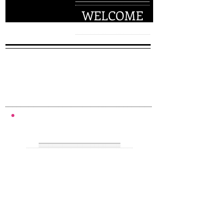
WELCOME
Kyoto Music Channel
ようこそ！
Kyoto Music Channel
ウェブサイトへ
NEXT EVENTS
Interational Jazz Day 2026
Music Is Magic!
｜レコードの魅力＋ライブ！
｜​
4/29 Wed. Holiday 14:30 start
(open 14:00)